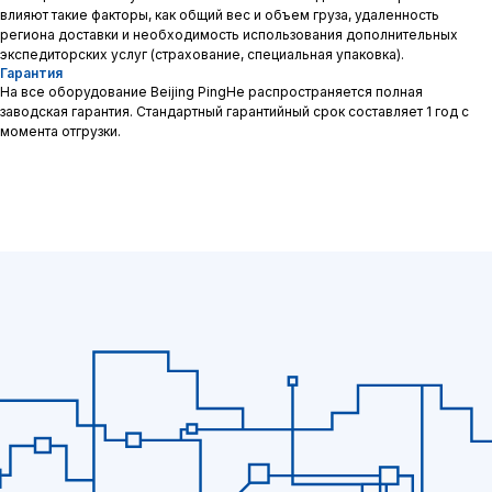
ЧТО ИСКАЛИ?
влияют такие факторы, как общий вес и объем груза, удаленность
региона доставки и необходимость использования дополнительных
экспедиторских услуг (страхование, специальная упаковка).
Гарантия
На все оборудование Beijing PingHe распространяется полная
заводская гарантия. Стандартный гарантийный срок составляет 1 год с
Заполните форму и мы подберем
момента отгрузки.
аналоги нашего производства.
+7