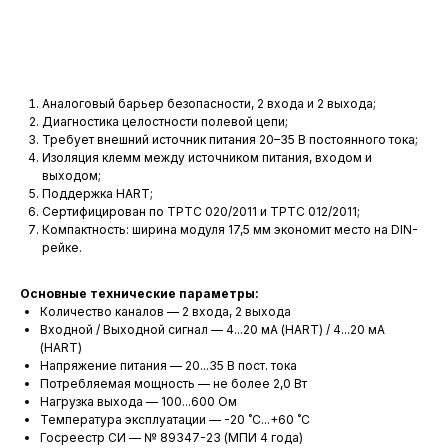
Добавить в корзину
Аналоговый барьер безопасности, 2 входа и 2 выхода;
Диагностика целостности полевой цепи;
Требует внешний источник питания 20–35 В постоянного тока;
Изоляция клемм между источником питания, входом и
выходом;
Поддержка HART;
Сертифицирован по ТРТС 020/2011 и ТРТС 012/2011;
Компактность: ширина модуля 17,5 мм экономит место на DIN-
П
рейке.
Основные технические параметры:
Количество каналов — 2 входа, 2 выхода
Входной / Выходной сигнал — 4...20 мА (HART) / 4...20 мА
(HART)
Напряжение питания — 20...35 В пост. тока
Потребляемая мощность — не более 2,0 Вт
Нагрузка выхода — 100...600 Ом
Температура эксплуатации — -20 ˚С...+60 ˚С
Госреестр СИ — № 89347-23 (МПИ 4 года)