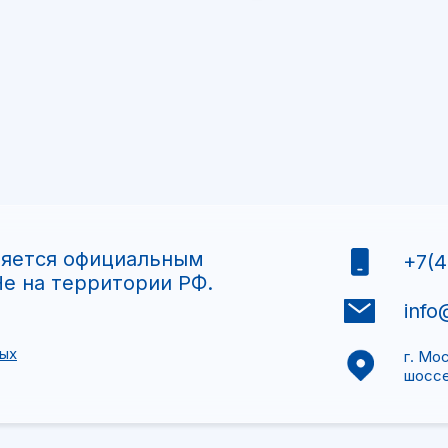
Отправи
ляется официальным
+7(4
e на территории РФ.
info
ных
г. Мо
шоссе