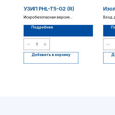
УЗИП PHL-T5-G2 (R)
Изол
Искробезопасная версия
Вход 
для 2х проводных систем
1 кана
Подробнее
П
Добавить в корзину
Д