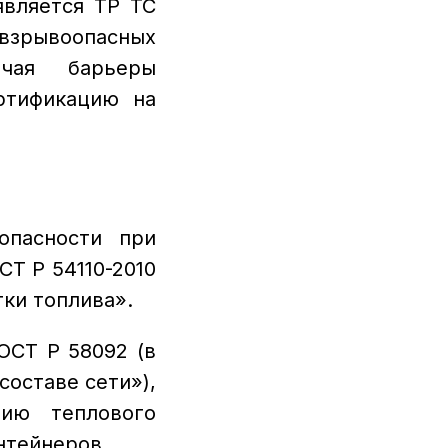
является ТР ТС
 взрывоопасных
ючая барьеры
ертификацию на
опасности при
Т Р 54110-2010
ки топлива».
ОСТ Р 58092 (в
составе сети»),
нию теплового
нтейнеров.