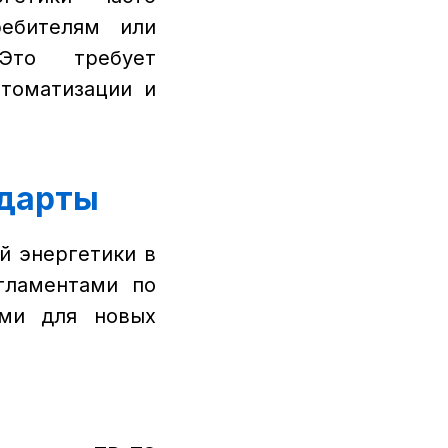
ребителям или
Это требует
томатизации и
ндарты
й энергетики в
гламентами по
ами для новых