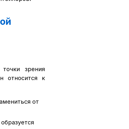
ной
 точки зрения
он относится к
амениться от
 образуется