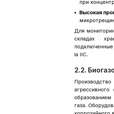
при концентр
Высокая про
микротрещи
Для мониторин
складах хра
подключенные 
ia IIC.
2.2. Биога
Производство
агрессивного
образованием
газа. Оборудо
коррозийного в