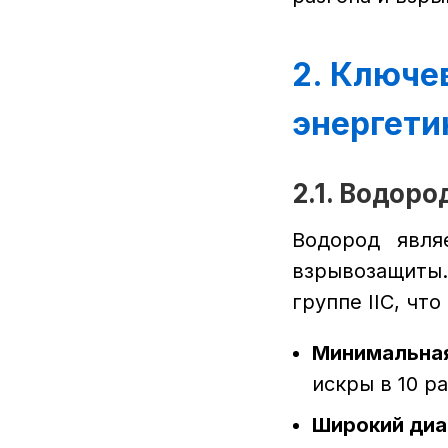
2. Ключе
энергети
2.1. Водор
Водород явля
взрывозащиты.
группе IIC, что
Минимальная
искры в 10 р
Широкий диа