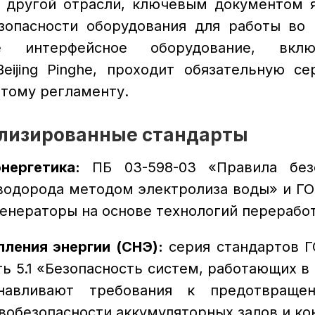
 другой отрасли, ключевым документом 
езопасности оборудования для работы во
е интерфейсное оборудование, вкл
eijing Pinghe, проходит обязательную с
этому регламенту.
ализированные стандарты
нергетика:
ПБ 03-598-03 «Правила без
водорода методом электролиза воды» и ГОС
енераторы на основе технологий переработ
ления энергии (СНЭ):
серия стандартов Г
ть 5.1 «Безопасность систем, работающих в 
навливают требования к предотвраще
вобезопасности аккумуляторных залов и ко