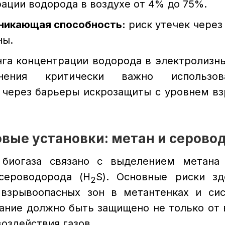
ации водорода в воздухе от 4% до 75%.
никающая способность:
риск утечек через
ны.
га концентрации водорода в электролизны
нения критически важно использов
через барьеры искрозащиты с уровнем в
зовые установки: метан и серово
 биогаза связано с выделением метана (
 сероводорода (H
S). Основные риски зд
2
 взрывоопасных зон в метантенках и сис
вание должно быть защищено не только от в
оздействия газов.