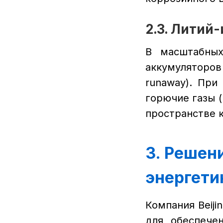
2.3. Литий
В масштабных
аккумуляторов
runaway). При
горючие газы (
пространстве 
3. Решени
энергети
Компания Beij
для обеспече