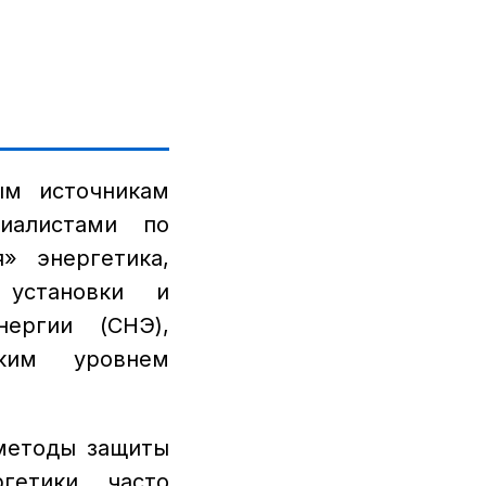
В
ым источникам
иалистами по
» энергетика,
 установки и
ергии (СНЭ),
ким уровнем
 методы защиты
гетики часто