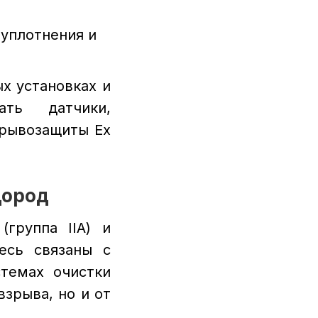
 уплотнения и
х установках и
ать датчики,
зрывозащиты Ex
дород
группа IIA) и
есь связаны с
темах очистки
зрыва, но и от