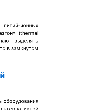
 литий-ионных
згон» (thermal
инают выделять
что в замкнутом
ой
ь оборудования
льтернативной