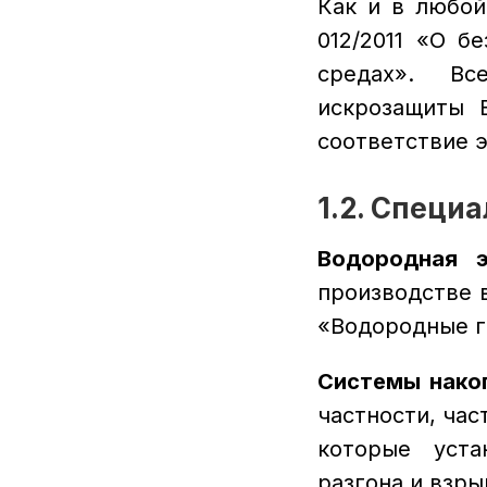
Как и в любой
012/2011 «О б
средах». Вс
искрозащиты B
соответствие 
1.2. Специ
Водородная э
производстве 
«Водородные г
Системы накоп
частности, час
которые уста
разгона и взры