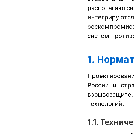
располагаютс
интегрирую
бескомпромис
систем против
1. Норма
Проектировани
России и стр
взрывозащите
технологий.
1.1. Технич