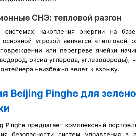
-ионные СНЭ: тепловой разгон
 системах накопления энергии на базе
 основной угрозой является «тепловой ра
 повреждении или перегреве ячейки нач
водород, оксид углерода, углеводороды), 
контейнера неизбежно ведет к взрыву.
я Beijing Pinghe для зелен
ки
ing Pinghe предлагает комплексный портфел
ния безопасности систем управления в а