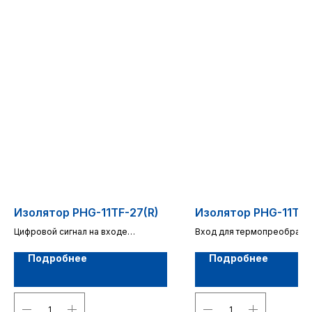
НЕ НАШЛИ
ЧТО ИСКАЛИ?
Изолятор PHG-11TF-27(R)
Изолятор PHG-11TZ-
Цифровой сигнал на входе
Вход для термопреобразо
1 канал
сопротивления
Заполните форму и мы подберем
1 канал
Подробнее
Подробнее
аналоги нашего производства.