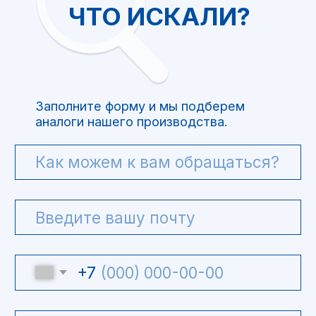
ООО “Интелис” является официальным
партнером BJPingHe на территории РФ.
+7(499)754-79-39
info@intel-is.ru
г. Москва, Волоколамское
шоссе 73, офис 427
ООО "Интелис" -
взрывозащищенное
оборудование
Политика обработки персональных данных
Pinghe.ru © 2020-2026