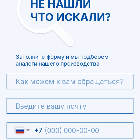
ООО “Интелис” является официальным
партнером BJPingHe на территории РФ.
+7(499)754-79-39
info@intel-is.ru
г. Москва, Волоколамское
шоссе 73, офис 427
ООО "Интелис" -
взрывозащищенное
оборудование
Политика обработки персональных данных
Pinghe.ru © 2020-2026