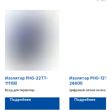
НЕ НАШЛИ
ЧТО ИСКАЛИ?
Заполните форму и мы подберем
аналоги нашего производства.
Изолятор PHG-22TT-
Изолятор PHG-12TF
1111(R)
288(R)
Вход для термопар
Цифровой сигнал на входе
2 канала
1 канал (разветвитель)
Подробнее
Подробнее
+7