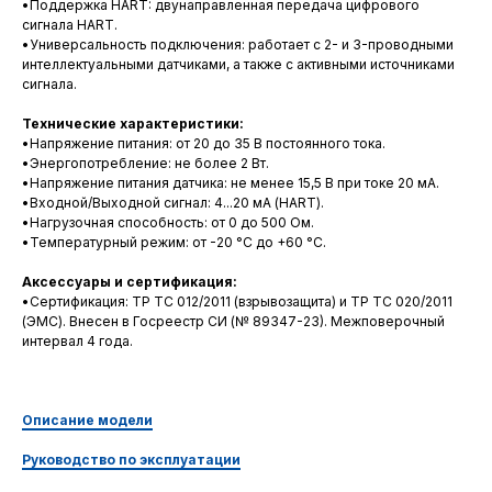
•Поддержка HART: двунаправленная передача цифрового
сигнала HART.
•Универсальность подключения: работает с 2- и 3-проводными
интеллектуальными датчиками, а также с активными источниками
сигнала.
Технические характеристики:
•Напряжение питания: от 20 до 35 В постоянного тока.
•Энергопотребление: не более 2 Вт.
•Напряжение питания датчика: не менее 15,5 В при токе 20 мА.
•Входной/Выходной сигнал: 4...20 мА (HART).
•Нагрузочная способность: от 0 до 500 Ом.
•Температурный режим: от -20 °C до +60 °C.
Аксессуары и сертификация:
•Сертификация: ТР ТС 012/2011 (взрывозащита) и ТР ТС 020/2011
(ЭМС). Внесен в Госреестр СИ (№ 89347-23). Межповерочный
интервал 4 года.
Описание модели
П
Руководство по эксплуатации