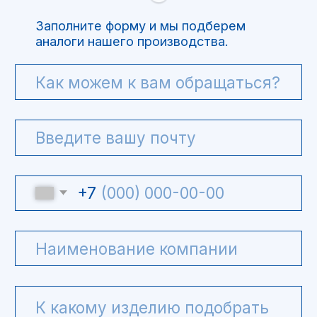
ООО “Интелис” является официальным
партнером BJPingHe на территории РФ.
+7(499)754-79-39
info@intel-is.ru
г. Москва, Волоколамское
шоссе 73, офис 427
ООО "Интелис" -
взрывозащищенное
оборудование
Политика обработки персональных данных
Pinghe.ru © 2020-2026