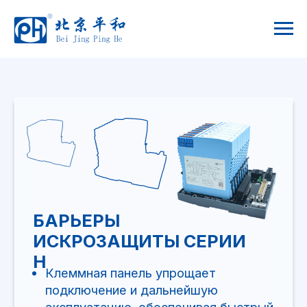
БАРЬЕРЫ
ИСКРОЗАЩИТЫ СЕРИИ
H
Клеммная панель упрощает
подключение и дальнейшую
эксплуатацию, обеспечивая быстрый
монтаж и замену модулей
Организация резервированного
питания, благодаря использованию
двух входов для питания.
Возможность предварительного
подключения полевых контуров и
системы управления