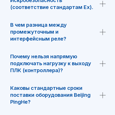
Искробезопасность
ЧТО ИСКАЛИ?
(соответствие стандартам Ex).
В чем разница между
Заполните форму и мы подберем
промежуточным и
аналоги нашего производства.
интерфейсным реле?
Почему нельзя напрямую
подключать нагрузку к выходу
ПЛК (контроллера)?
+7
Каковы стандартные сроки
поставки оборудования Beijing
PingHe?