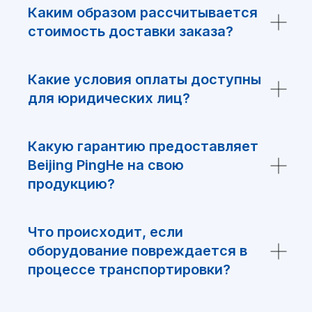
Каким образом рассчитывается
стоимость доставки заказа?
Я ознакомился и согласен с
политикой обработки персональных
данных
Какие условия оплаты доступны
Отправить
для юридических лиц?
Какую гарантию предоставляет
Beijing PingHe на свою
продукцию?
Что происходит, если
оборудование повреждается в
ООО “Интелис” является официальным
партнером BJPingHe на территории РФ.
процессе транспортировки?
+7(499)754-79-39