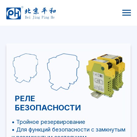
РЕЛЕ
БЕЗОПАСНОСТИ
• Тройное резервирование
• Для функций безопасности с замкнутым
и разомкнутым состоянием
• Наличие моделей с тонким корпусом
12,5 мм
• Изолированные каналы
• Защита контактов предохранителем
• Клеммы для тестирования реле
• Сертифицированы по SIL3