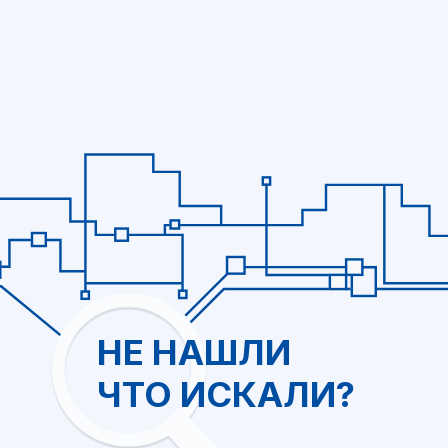
info@intel-is.ru
г. Москва, Волоколамское
шоссе 73, офис 427
ООО "Интелис" -
взрывозащищенное
оборудование
Политика обработки персональных данных
Pinghe.ru © 2020-2026