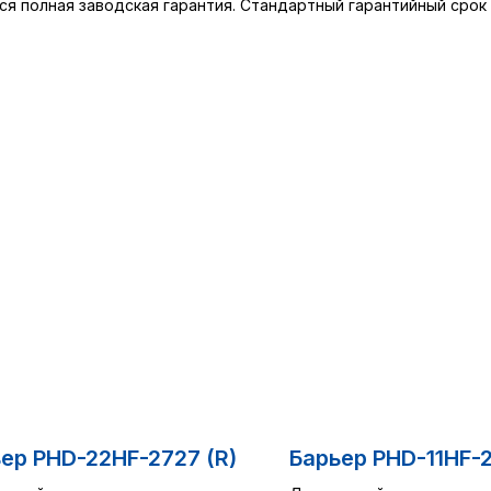
ся полная заводская гарантия. Стандартный гарантийный срок 
ер PHD-22HF-2727 (R)
Барьер PHD-11HF-2