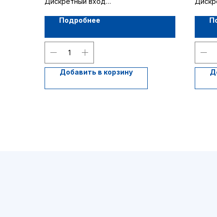
Дискретный вход
Дискр
1 канал (разветвитель)
2 кана
Подробнее
П
Добавить в корзину
Д