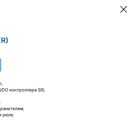
(R)
л;
/DO контроллера SIS;
;
хранителем;
 реле;