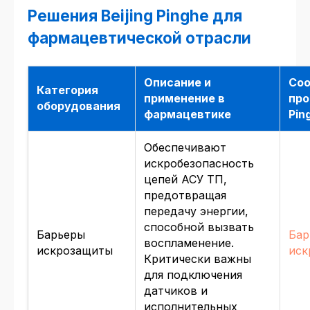
Решения Beijing Pinghe для
фармацевтической отрасли
Описание и
Со
Категория
применение в
про
оборудования
фармацевтике
Pin
Обеспечивают
искробезопасность
цепей АСУ ТП,
предотвращая
передачу энергии,
способной вызвать
Барьеры
Бар
воспламенение.
искрозащиты
иск
Критически важны
для подключения
датчиков и
исполнительных