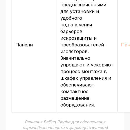
предназначенными
для установки и
удобного
подключения
барьеров
искрозащиты и
Панели
преобразователей-
Пан
изоляторов.
Значительно
упрощают и ускоряют
процесс монтажа в
шкафах управления и
обеспечивают
компактное
размещение
оборудования.
Решения Beijing Pinghe для обеспечения
взрывобезопасности в фармацевтической