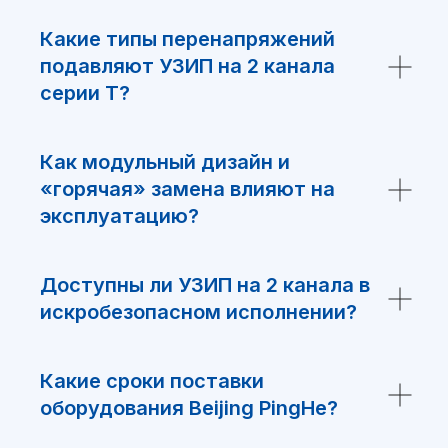
ЧТО ИСКАЛИ?
Какие типы перенапряжений
подавляют УЗИП на 2 канала
серии T?
Заполните форму и мы подберем
аналоги нашего производства.
Как модульный дизайн и
«горячая» замена влияют на
эксплуатацию?
+7
Доступны ли УЗИП на 2 канала в
искробезопасном исполнении?
Какие сроки поставки
оборудования Beijing PingHe?