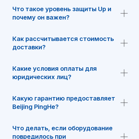
Что такое уровень защиты Up и
Я ознакомился и согласен с
почему он важен?
политикой обработки персональных
данных
Как рассчитывается стоимость
Отправить
доставки?
Какие условия оплаты для
юридических лиц?
Какую гарантию предоставляет
Beijing PingHe?
ООО “Интелис” является официальным
партнером BJPingHe на территории РФ.
Что делать, если оборудование
+7(499)754-79-39
повредилось при