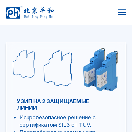
УЗИП НА 2 ЗАЩИЩАЕМЫЕ
ЛИНИИ
Искробезопасное решение с
сертификатом SIL3 от TÜV.
Посеребренные клеммы для
надежного соединения и легкой
установки.
Простая конфигурация, съемная
конструкция, поддержка горячего
подключения.
Позолоченный разъем устойчив к
перенапряжениям до 20 кА