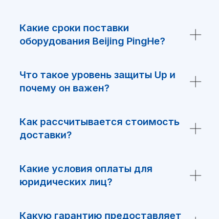
Какие сроки поставки
оборудования Beijing PingHe?
Что такое уровень защиты Up и
почему он важен?
Я ознакомился и согласен с
политикой обработки персональных
данных
Как рассчитывается стоимость
доставки?
Отправить
Какие условия оплаты для
юридических лиц?
Какую гарантию предоставляет