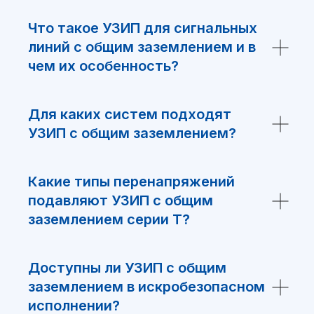
Что такое УЗИП для сигнальных
линий с общим заземлением и в
чем их особенность?
НЕ НАШЛИ
Для каких систем подходят
ЧТО ИСКАЛИ?
УЗИП с общим заземлением?
Какие типы перенапряжений
Заполните форму и мы подберем
аналоги нашего производства.
подавляют УЗИП с общим
заземлением серии T?
Доступны ли УЗИП с общим
заземлением в искробезопасном
+7
исполнении?