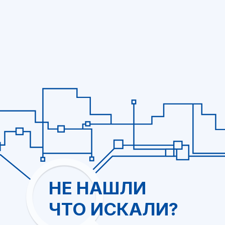
+7(499)754-79-39
info@intel-is.ru
г. Москва, Волоколамское
шоссе 73, офис 427
ООО "Интелис" -
взрывозащищенное
оборудование
Политика обработки персональных данных
Pinghe.ru © 2020-2026