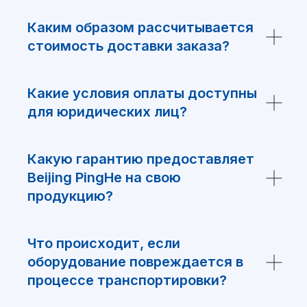
Каким образом рассчитывается
Я ознакомился и согласен с
стоимость доставки заказа?
политикой обработки персональных
данных
Какие условия оплаты доступны
Отправить
для юридических лиц?
Какую гарантию предоставляет
Beijing PingHe на свою
продукцию?
Что происходит, если
оборудование повреждается в
ООО “Интелис” является официальным
партнером BJPingHe на территории РФ.
процессе транспортировки?