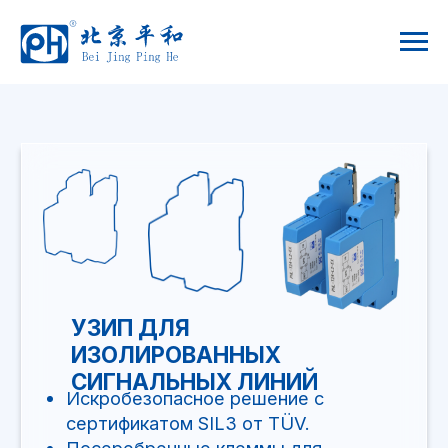
УЗИП ДЛЯ
ИЗОЛИРОВАННЫХ
СИГНАЛЬНЫХ ЛИНИЙ
Искробезопасное решение с
сертификатом SIL3 от TÜV.
Посеребренные клеммы для
надежного соединения и легкой
установки.
Простая конфигурация, съемная
конструкция, поддержка горячего
подключения.
Позолоченный разъем устойчив к
перенапряжениям до 20 кА