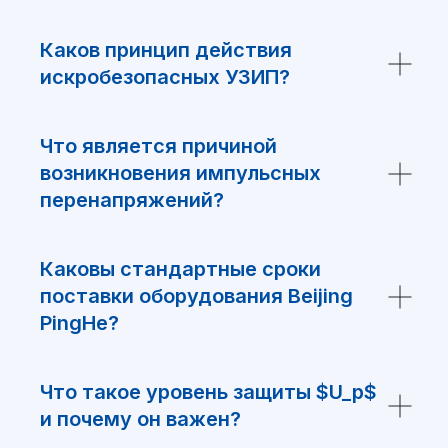
НЕ НАШЛИ
ЧТО ИСКАЛИ?
Каков принцип действия
искробезопасных УЗИП?
Заполните форму и мы подберем
Что является причиной
аналоги нашего производства.
возникновения импульсных
перенапряжений?
Каковы стандартные сроки
поставки оборудования Beijing
+7
PingHe?
Что такое уровень защиты $U_p$
и почему он важен?